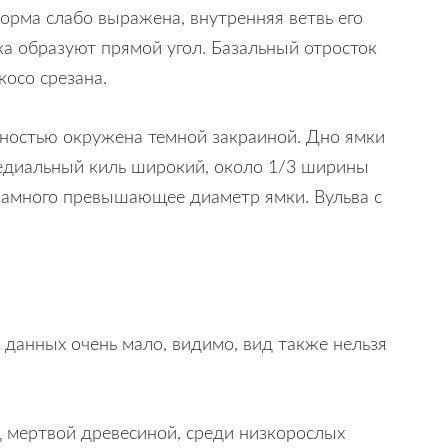
орма слабо выражена, внутренняя ветвь его
ка образуют прямой угол. Базальный отросток
осо срезана.
лностью окружена темной закраиной. Дно ямки
Медиальный киль широкий, около 1/3 ширины
 намного превышающее диаметр ямки. Вульва с
 данных очень мало, видимо, вид также нельзя
д мертвой древесиной, среди низкорослых