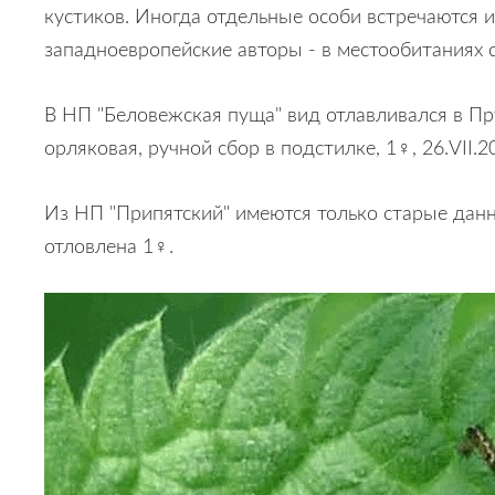
кустиков. Иногда отдельные особи встречаются и
западноевропейские авторы - в местообитаниях с
В НП "Беловежская пуща" вид отлавливался в Пру
орляковая, ручной сбор в подстилке, 1♀, 26.VII.20
Из НП "Припятский" имеются только старые данн
отловлена 1♀.