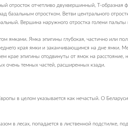
ый отросток отчетливо двухвершинный, Т-образная ф
 над базальным отростком. Ветви центрального отрост
альный. Вершина наружного отростка голени пальпы к
гом ямками. Ямка эпигины глубокая, частично или по
еднего края ямки и заканчивающимcя на дне ямки. 
ем крае эпигины отодвинуты от ямок на расстояние,
ых очень темных частей, расширенных кзади.
Европы в целом указывается как нечастый. О Беларуси
азом в лесах, попадается в лиственной подстилке, по