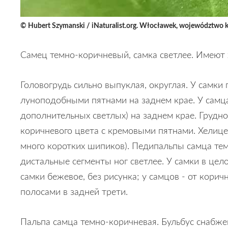
© Hubert Szymanski / iNaturalist.org. Włocławek, województwo 
Самец темно-коричневый, самка светлее. Имеют 
Головогрудь сильно выпуклая, округлая. У самки
луноподобными пятнами на заднем крае. У самца 
дополнительных светлых) на заднем крае. Грудн
коричневого цвета с кремовыми пятнами. Хелиц
много коротких шипиков). Педипальпы самца тем
дистальные сегменты ног светлее. У самки в цел
самки бежевое, без рисунка; у самцов - от кор
полосами в задней трети.
Пальпа самца темно-коричневая. Бульбус снабже