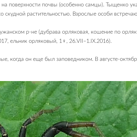
 на поверхности почвы (особенно самцы). Тыщенко указ
о скудной растительностью. Взрослые особи встречают
жанском р-не (дубрава орляковая, кошение по орляку,
17, ельник орляковый, 1♀, 26.VII–1.IX.2016).
ые, когда он еще был заповедником. В августе-октябр