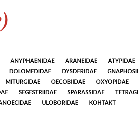
e)
ANYPHAENIDAE
ARANEIDAE
ATYPIDAE
DOLOMEDIDAE
DYSDERIDAE
GNAPHOSI
MITURGIDAE
OECOBIIDAE
OXYOPIDAE
DAE
SEGESTRIIDAE
SPARASSIDAE
TETRAG
TANOECIDAE
ULOBORIDAE
КОНТАКТ