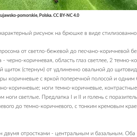
kujawsko-pomorskie, Polska. CC BY-NC 4.0
характерный рисунок на брюшке в виде стилизованно
 просома от светло-бежевой до песчано-коричневой бе
- черно-коричневая, область глаз светлее, 2 темно-
ой щиток (стернум) от удлиненно овальной до щитовид
еры коричневые с яркой поперечной полосой и одним
но-коричневые; ноги темно-коричневые, контрастные,
ом ноги светлые. Предлапка I и II и голень с порази
ичневого до темно-коричневого, с тонким кремовым к
н двумя отростками - центральным и базальным. Оба 