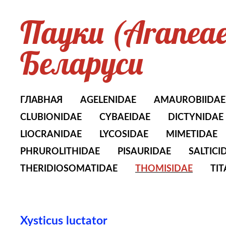
Пауки (Aranea
Беларуси
ГЛАВНАЯ
AGELENIDAE
AMAUROBIIDAE
CLUBIONIDAE
CYBAEIDAE
DICTYNIDAE
LIOCRANIDAE
LYCOSIDAE
MIMETIDAE
PHRUROLITHIDAE
PISAURIDAE
SALTICI
THERIDIOSOMATIDAE
THOMISIDAE
TI
Xysticus luctator