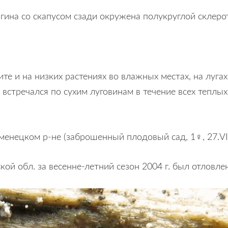
гина со скапусом сзади окружена полукруглой склеро
ите и на низких растениях во влажных местах, на лугах
стречался по сухим луговинам в течение всех теплых 
енецком р-не (заброшенный плодовый сад, 1♀, 27.VII–
 обл. за весенне-летний сезон 2004 г. был отловлен 