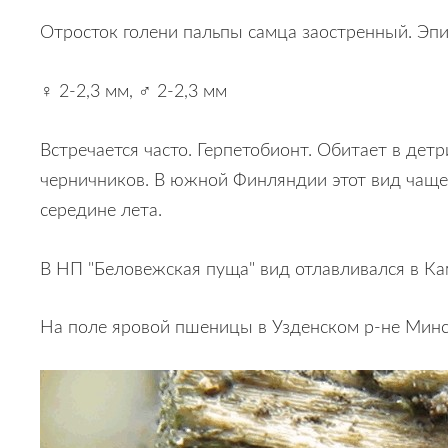
Отросток голени пальпы самца заостренный. Эпи
♀ 2-2,3 мм, ♂ 2-2,3 мм
Встречается часто. Герпетобионт. Обитает в детр
черничников. В южной Финляндии этот вид чаще в
середине лета.
В НП "Беловежская пуща" вид отлавливался в Кам
На поле яровой пшеницы в Узденском р-не Минской