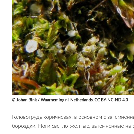
© Johan Bink / Waarneming.nl. Netherlands. CC BY-NC-ND 4.0
Головогрудь коричневая, в основном с затемнен
бороздки. Ноги светло-желтые, затемненные на с