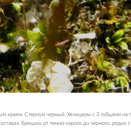
ным краем. Стернум черный. Хелицеры с 3 зубцами на
уставах. Брюшко от темно-серого до черного, редко 