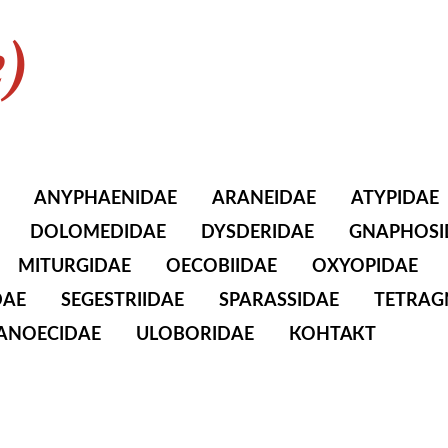
e)
ANYPHAENIDAE
ARANEIDAE
ATYPIDAE
DOLOMEDIDAE
DYSDERIDAE
GNAPHOSI
MITURGIDAE
OECOBIIDAE
OXYOPIDAE
DAE
SEGESTRIIDAE
SPARASSIDAE
TETRAG
TANOECIDAE
ULOBORIDAE
КОНТАКТ