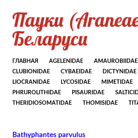
Пауки (Aranea
Беларуси
ГЛАВНАЯ
AGELENIDAE
AMAUROBIIDAE
CLUBIONIDAE
CYBAEIDAE
DICTYNIDAE
LIOCRANIDAE
LYCOSIDAE
MIMETIDAE
PHRUROLITHIDAE
PISAURIDAE
SALTICI
THERIDIOSOMATIDAE
THOMISIDAE
TI
Bathyphantes parvulus