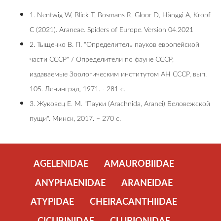
1. Nentwig W, Blick T, Bosmans R, Gloor D, Hänggi A, Kropf
C (2021). Araneae. Spiders of Europe. Version 04.2021
2. Тыщенко В. П. "Определитель пауков европейской
части СССР" / Определители по фауне СССР,
издаваемые Зоологическим институтом АН СССР, вып.
105. Ленинград, 1971. - 281 с.
3. Жуковец Е. М. "Пауки (Arachnida, Aranei) Беловежской
пущи". Минск, 2017. – 270 c.
AGELENIDAE
AMAUROBIIDAE
ANYPHAENIDAE
ARANEIDAE
ATYPIDAE
CHEIRACANTHIIDAE
CICURINIDAE
CLUBIONIDAE