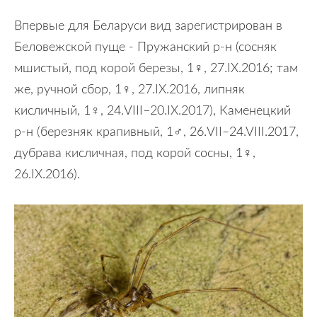
Впервые для Беларуси вид зарегистрирован в
Беловежской пуще - Пружанский р-н (сосняк
мшистый, под корой березы, 1♀, 27.IX.2016; там
же, ручной сбор, 1♀, 27.IX.2016, липняк
кисличный, 1♀, 24.VIII–20.IX.2017), Каменецкий
р-н (березняк крапивный, 1♂, 26.VII–24.VIII.2017,
дубрава кисличная, под корой сосны, 1♀,
26.IX.2016).