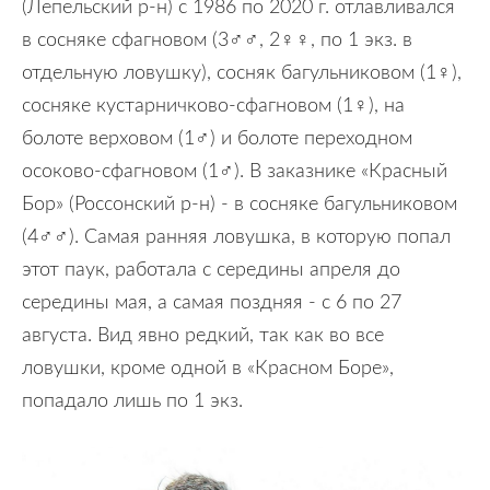
(Лепельский р-н) с 1986 по 2020 г. отлавливался
в сосняке сфагновом (3♂♂, 2♀♀, по 1 экз. в
отдельную ловушку), сосняк багульниковом (1♀),
сосняке кустарничково-сфагновом (1♀), на
болоте верховом (1♂) и болоте переходном
осоково-сфагновом (1♂). В заказнике «Красный
Бор» (Россонский р-н) - в сосняке багульниковом
(4♂♂). Самая ранняя ловушка, в которую попал
этот паук, работала с середины апреля до
середины мая, а самая поздняя - с 6 по 27
августа. Вид явно редкий, так как во все
ловушки, кроме одной в «Красном Боре»,
попадало лишь по 1 экз.