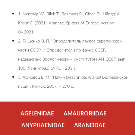
1. Nentwig W., Blick T., Bosmans R., Gloor D., Hänggi A.,
Kropf C. (2021). Araneae. Spiders of Europe. Version
04.2021
2. Тыщенко В. П. "Определитель пауков европейской
части СССР" / Определители по фауне СССР,
издаваемые Зоологическим институтом АН СССР, вып.
105. Ленинград, 1971. - 281 с.
3. Жуковец Е. М. "Пауки (Arachnida, Aranei) Беловежской
пущи". Минск, 2017. – 270 c.
AGELENIDAE
AMAUROBIIDAE
ANYPHAENIDAE
ARANEIDAE