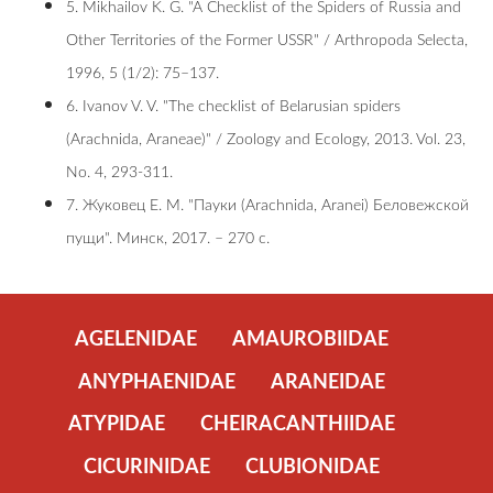
5. Mikhailov K. G. "A Checklist of the Spiders of Russia and
Other Territories of the Former USSR" / Arthropoda Selecta,
1996, 5 (1/2): 75–137.
6. Ivanov V. V. "The checklist of Belarusian spiders
(Arachnida, Araneae)" / Zoology and Ecology, 2013. Vol. 23,
No. 4, 293-311.
7. Жуковец Е. М. "Пауки (Arachnida, Aranei) Беловежской
пущи". Минск, 2017. – 270 c.
AGELENIDAE
AMAUROBIIDAE
ANYPHAENIDAE
ARANEIDAE
ATYPIDAE
CHEIRACANTHIIDAE
CICURINIDAE
CLUBIONIDAE