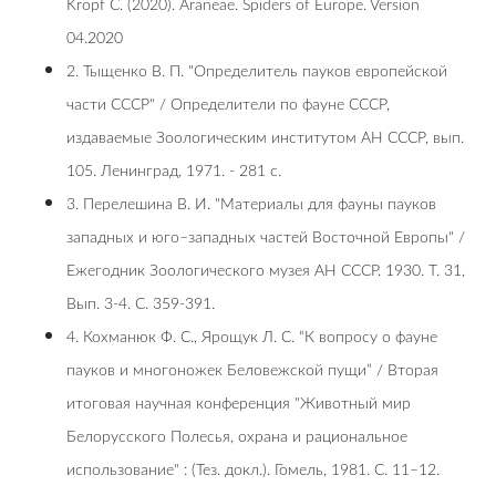
Kropf C. (2020). Araneae. Spiders of Europe. Version
04.2020
2. Тыщенко В. П. "Определитель пауков европейской
части СССР" / Определители по фауне СССР,
издаваемые Зоологическим институтом АН СССР, вып.
105. Ленинград, 1971. - 281 с.
3. Перелешина В. И. "Материалы для фауны пауков
западных и юго–западных частей Восточной Европы" /
Ежегодник Зоологического музея АН СССР. 1930. Т. 31,
Вып. 3-4. С. 359-391.
4. Кохманюк Ф. С., Ярощук Л. С. “К вoпpocy o фayнe
пayкoв и мнoгoнoжeк Бeлoвeжcкoй пyщи” / Вторая
итоговая научная конференция "Животный мир
Белорусского Полесья, охрана и рациональное
использование" : (Тез. докл.). Гомель, 1981. С. 11–12.