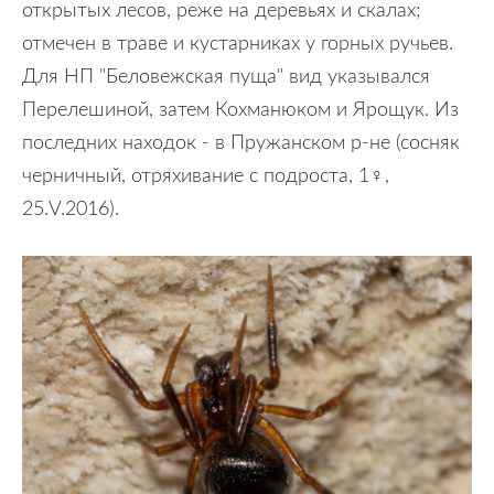
открытых лесов, реже на деревьях и скалах;
отмечен в траве и кустарниках у горных ручьев.
Для НП "Беловежская пуща" вид указывался
Перелешиной, затем Кохманюком и Ярощук. Из
последних находок - в Пружанском р-не (сосняк
черничный, отряхивание с подроста, 1♀,
25.V.2016).