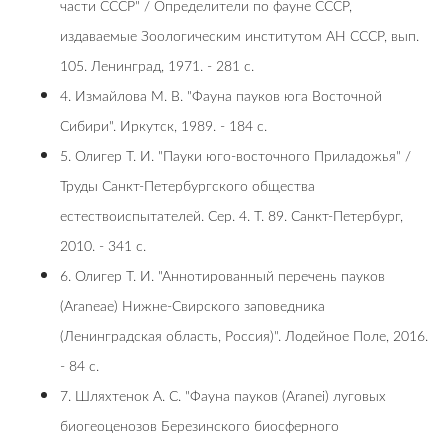
части СССР" / Определители по фауне СССР,
издаваемые Зоологическим институтом АН СССР, вып.
105. Ленинград, 1971. - 281 с.
4. Измайлова М. В. "Фауна пауков юга Восточной
Сибири". Иркутск, 1989. - 184 с.
5. Олигер Т. И. "Пауки юго-восточного Приладожья" /
Труды Санкт-Петербургского общества
естествоиспытателей. Сер. 4. Т. 89. Санкт-Петербург,
2010. - 341 с.
6. Олигер Т. И. "Аннотированный перечень пауков
(Araneae) Нижне-Свирского заповедника
(Ленинградская область, Россия)". Лодейное Поле, 2016.
- 84 с.
7. Шляхтенок А. С. "Фayнa пayкoв (Aranei) лyгoвыx
биoгeoцeнoзoв Бepeзинcкoгo биocфepнoгo