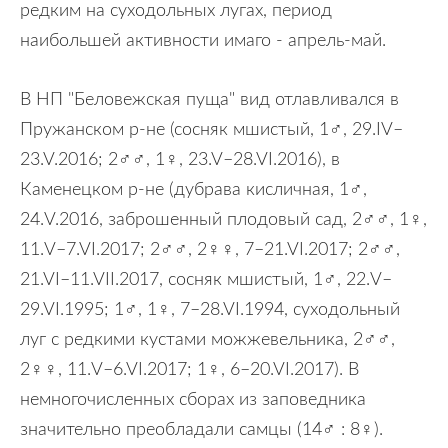
редким на суходольных лугах, период
наибольшей активности имаго - апрель-май.
В НП "Беловежская пуща" вид отлавливался в
Пружанском р-не (сосняк мшистый, 1♂, 29.IV–
23.V.2016; 2♂♂, 1♀, 23.V–28.VI.2016), в
Каменецком р-не (дубрава кисличная, 1♂,
24.V.2016, заброшенный плодовый сад, 2♂♂, 1♀,
11.V–7.VI.2017; 2♂♂, 2♀♀, 7–21.VI.2017; 2♂♂,
21.VI–11.VII.2017, сосняк мшистый, 1♂, 22.V–
29.VI.1995; 1♂, 1♀, 7–28.VI.1994, суходольный
луг с редкими кустами можжевельника, 2♂♂,
2♀♀, 11.V–6.VI.2017; 1♀, 6–20.VI.2017). В
немногочисленных сборах из заповедника
значительно преобладали самцы (14♂ : 8♀).