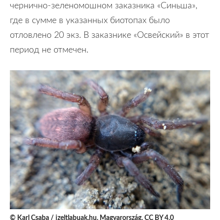
чернично-зеленомошном заказника «Синьша»,
где в сумме в указанных биотопах было
отловлено 20 экз. В заказнике «Освейский» в этот
период не отмечен.
© Karl Csaba / izeltlabuak.hu. Magyarország. CC BY 4.0