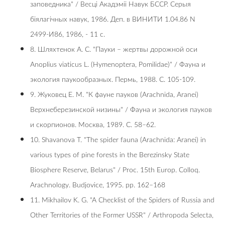
зaпoвeдникa" / Весці Акадэміі Навук БССР. Серыя
біялагічных навук, 1986. Деп. в ВИНИТИ 1.04.86 N
2499-И86, 1986, - 11 с.
8. Шляхтенок А. С. "Пayки – жepтвы дopoжнoй ocи
Anoplius viaticus L. (Hymenoptera, Pomilidae)" / Фауна и
экология паукообразных. Пермь, 1988. С. 105-109.
9. Жуковец Е. М. "К фауне пауков (Arachnida, Aranei)
Верхнеберезинской низины" / Фауна и экология пауков
и скорпионов. Москва, 1989. С. 58–62.
10. Shavanova T. "The spider fauna (Arachnida: Aranei) in
various types of pine forests in the Berezinsky State
Biosphere Reserve, Belarus" / Proc. 15th Europ. Colloq.
Arachnology. Budjovice, 1995. pp. 162–168
11. Mikhailov K. G. "A Checklist of the Spiders of Russia and
Other Territories of the Former USSR" / Arthropoda Selecta,