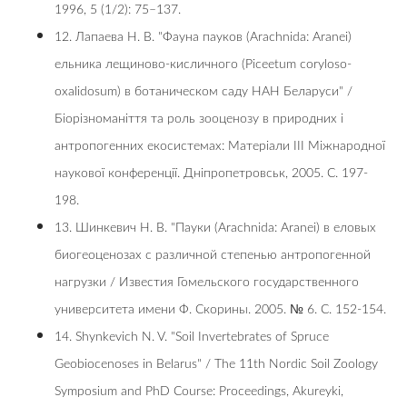
1996, 5 (1/2): 75–137.
12. Лапаева Н. В. "Фауна пауков (Arachnida: Aranei)
ельника лещиново-кисличного (Piceetum coryloso-
oxalidosum) в ботаническом саду НАН Беларуси" /
Біорізноманіття та роль зооценозу в природних і
антропогенних екосистемах: Матеріали ІІІ Міжнародної
наукової конференції. Дніпропетровськ, 2005. C. 197-
198.
13. Шинкевич Н. В. "Пауки (Arachnida: Aranei) в еловых
биогеоценозах с различной степенью антропогенной
нагрузки / Известия Гомельского государственного
университета имени Ф. Скорины. 2005. № 6. С. 152-154.
14. Shynkevich N. V. "Soil Invertebrates of Spruce
Geobiocenoses in Belarus" / The 11th Nordic Soil Zoology
Symposium and PhD Course: Proceedings, Akureyki,