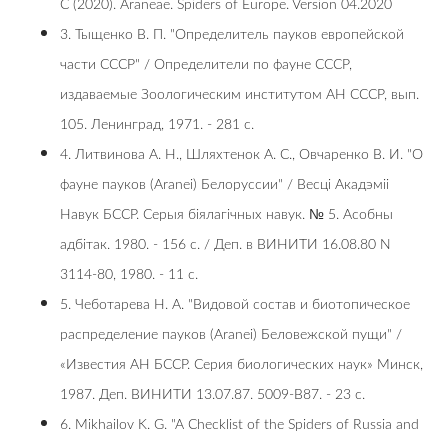
C (2020). Araneae. Spiders of Europe. Version 04.2020
3. Тыщенко В. П. "Определитель пауков европейской
части СССР" / Определители по фауне СССР,
издаваемые Зоологическим институтом АН СССР, вып.
105. Ленинград, 1971. - 281 с.
4. Литвинова А. Н., Шляхтенок А. С., Овчаренко В. И. "О
фауне пауков (Aranei) Белоруссии" / Весці Акадэміі
Навук БССР. Серыя біялагічных навук. № 5. Асобны
адбітак. 1980. - 156 с. / Деп. в ВИНИТИ 16.08.80 N
3114-80, 1980. - 11 с.
5. Чеботарева Н. А. "Видовой состав и биотопическое
распределение пауков (Aranei) Беловежской пущи" /
«Известия АН БССР. Серия биологических наук» Минск,
1987. Деп. ВИНИТИ 13.07.87. 5009-В87. - 23 с.
6. Mikhailov K. G. "A Checklist of the Spiders of Russia and