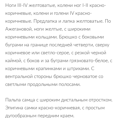
Ноги III-IV желтоватые, колени ног I-II красно-
коричневые, колени и голени IV красно-
коричневые. Предлапка и лапка желтоватые. По
Ажегановой, ноги желтые, с широкими
коричневыми кольцами. Брюшко с боковыми
буграми на границе последней четверти, сверху
коричневое или светло-серое, с резкой черной
каймой, с боков и за буграми грязновато-белое, с
коричневыми крапинками и штрихами. С
вентральной стороны брюшко черноватое со
светлыми продольными полосами.
Пальпа самца с широким дистальным отростком.
Эпигина самки красно-коричневая, с простым
дугообразным передним краем.