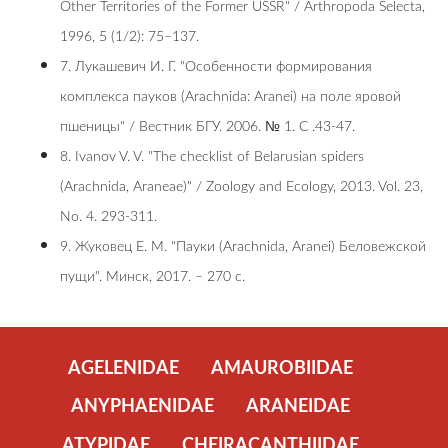
Other Territories of the Former USSR" / Arthropoda Selecta,
1996, 5 (1/2): 75–137.
7. Лукашевич И. Г. "Особенности формирования
комплекса пауков (Arachnida: Aranei) на поле яровой
пшеницы" / Вестник БГУ. 2006. № 1. С .43-47.
8. Ivanov V. V. "The checklist of Belarusian spiders
(Arachnida, Araneae)" / Zoology and Ecology, 2013. Vol. 23,
No. 4. 293-311.
9. Жуковец Е. М. "Пауки (Arachnida, Aranei) Беловежской
пущи". Минск, 2017. – 270 c.
AGELENIDAE
AMAUROBIIDAE
ANYPHAENIDAE
ARANEIDAE
ATYPIDAE
CHEIRACANTHIIDAE