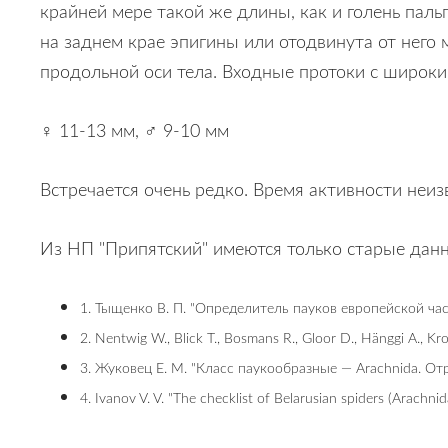
крайней мере такой же длины, как и голень пал
на заднем крае эпигины или отодвинута от него
продольной оси тела. Входные протоки с широки
♀ 11-13 мм, ♂ 9-10 мм
Встречается очень редко. Время активности неиз
Из НП "Припятский" имеются только старые данн
1. Тыщенко В. П. "Определитель пауков европейской ча
2. Nentwig W., Blick T., Bosmans R., Gloor D., Hänggi A., Kr
3. Жуковец Е. М. "Класс паукообразные — Arachnida. От
4. Ivanov V. V. "The checklist of Belarusian spiders (Arachni