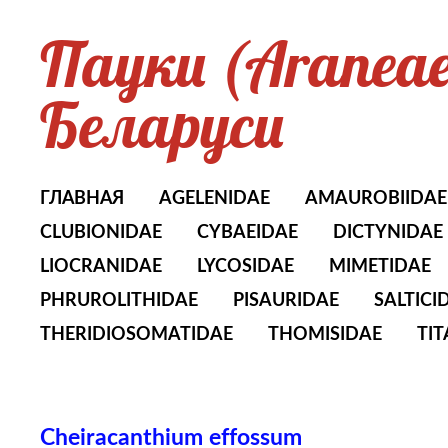
Пауки (Aranea
Беларуси
ГЛАВНАЯ
AGELENIDAE
AMAUROBIIDAE
CLUBIONIDAE
CYBAEIDAE
DICTYNIDAE
LIOCRANIDAE
LYCOSIDAE
MIMETIDAE
PHRUROLITHIDAE
PISAURIDAE
SALTICI
THERIDIOSOMATIDAE
THOMISIDAE
TI
Cheiracanthium effossum