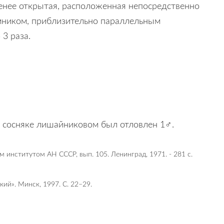
менее открытая, расположенная непосредственно
емником, приблизительно параллельным
3 раза.
в сосняке лишайниковом был отловлен 1♂.
 институтом АН СССР, вып. 105. Ленинград, 1971. - 281 с.
ий». Минск, 1997. С. 22–29.