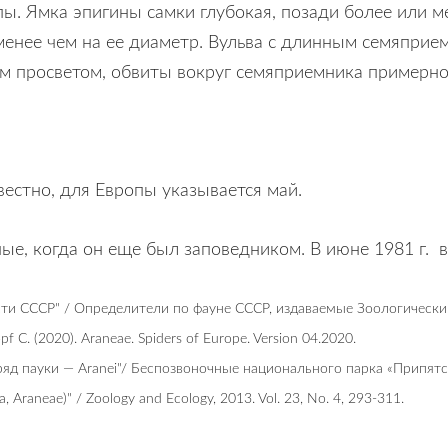
ьпы. Ямка эпигины самки глубокая, позади более или 
 менее чем на ее диаметр. Вульва с длинным семяпри
м просветом, обвиты вокруг семяприемника примерно 
вестно, для Европы указывается май.
ые, когда он еще был заповедником. В июне 1981 г. 
сти СССР" / Определители по фауне СССР, издаваемые Зоологическим
opf C. (2020). Araneae. Spiders of Europe. Version 04.2020.
ряд пауки — Aranei"/ Беспозвоночные национального парка «Припятск
da, Araneae)" / Zoology and Ecology, 2013. Vol. 23, No. 4, 293-311.