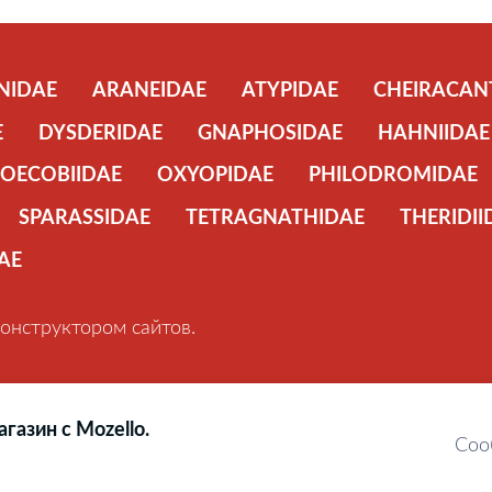
NIDAE
ARANEIDAE
ATYPIDAE
CHEIRACAN
E
DYSDERIDAE
GNAPHOSIDAE
HAHNIIDAE
OECOBIIDAE
OXYOPIDAE
PHILODROMIDAE
SPARASSIDAE
TETRAGNATHIDAE
THERIDII
AE
онструктором сайтов.
газин с Mozello.
Соо