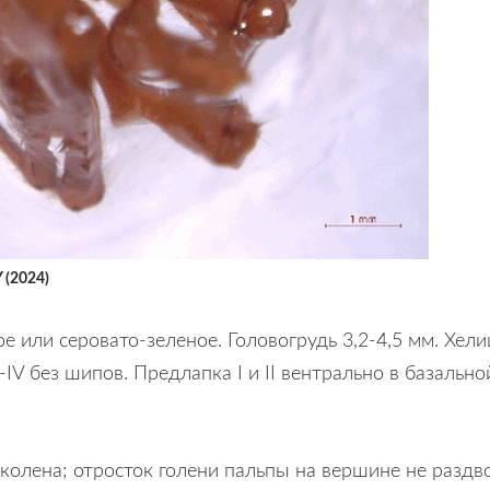
Y (2024)
 или серовато-зеленое. Головогрудь 3,2-4,5 мм. Хел
-IV без шипов. Предлапка I и II вентрально в базально
 колена; отросток голени пальпы на вершине не раздв