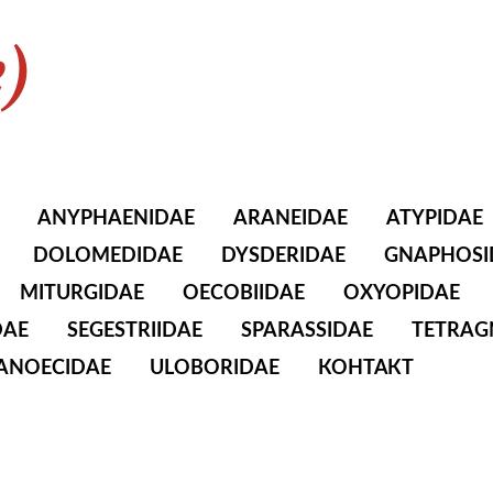
e)
ANYPHAENIDAE
ARANEIDAE
ATYPIDAE
DOLOMEDIDAE
DYSDERIDAE
GNAPHOSI
MITURGIDAE
OECOBIIDAE
OXYOPIDAE
DAE
SEGESTRIIDAE
SPARASSIDAE
TETRAG
TANOECIDAE
ULOBORIDAE
КОНТАКТ