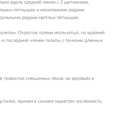
ально вдоль средней линии с 3 щетинками,
ольных пятнышек и несколькими рядами
одольными рядами светлых пятнышек.
налетом. Отросток голени игольчатый, по крайней
ь и последний членик пальпы с пучками длинных
 в травостое смешанных лесов, на деревьях и
дстилке, причем в сосняке мшистом численность