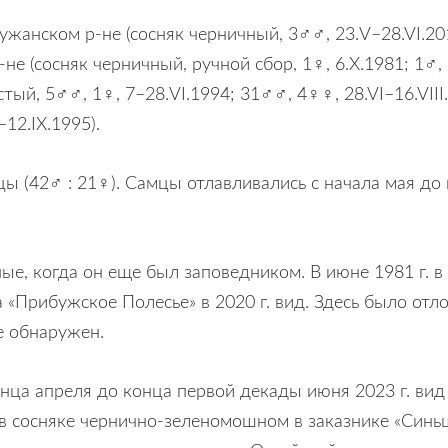
жанском р-не (сосняк черничный, 3♂♂, 23.V–28.VI.201
не (сосняк черничный, ручной сбор, 1♀, 6.X.1981; 1♂, 
стый, 5♂♂, 1♀, 7–28.VI.1994; 31♂♂, 4♀♀, 28.VI–16.VIII
–12.IX.1995).
ы (42♂ : 21♀). Самцы отлавливались с начала мая до н
ые, когда он еще был заповедником. В июне 1981 г. 
 «Прибужское Полесье» в 2020 г. вид. Здесь было отло
 обнаружен.
онца апреля до конца первой декады июня 2023 г. вид 
ы в сосняке чернично-зеленомошном в заказнике «Син