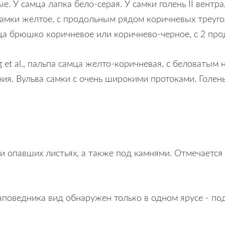
е. У самца лапка бело-серая. У самки голень II вентр
амки желтое, с продольным рядом коричневых треуг
а брюшко коричневое или коричнево-черное, с 2 пр
et al., пальпа самца желто-коричневая, с беловатым 
ия. Вульва самки с очень широкими протоками. Голен
 и опавших листьях, а также под камнями. Отмечается
аповедника вид обнаружен только в одном ярусе - по