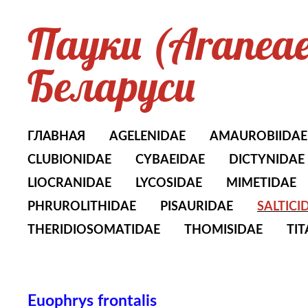
Пауки (Aranea
Беларуси
ГЛАВНАЯ
AGELENIDAE
AMAUROBIIDAE
CLUBIONIDAE
CYBAEIDAE
DICTYNIDAE
LIOCRANIDAE
LYCOSIDAE
MIMETIDAE
PHRUROLITHIDAE
PISAURIDAE
SALTICI
THERIDIOSOMATIDAE
THOMISIDAE
TI
Euophrys frontalis