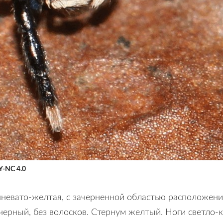
BY-NC 4.0
чневато-желтая, с зачерненной областью расположения
ерный, без волосков. Стернум желтый. Ноги светло-к