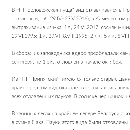
В НП "Беловежская пуща" вид отлавливался в Пру
орляковый, 1♂, 29.IV–23.V.2016), в Каменецком р-
вытряхивание из мха, 1♀, 24.VI.2017, сосняк мши
29.VI.1995; 1♀, 29.VI–8.VIII.1995; 2♂♂, 5♀♀, 8.VIII
В сборах из заповедника вдвое преобладали самц
сентября, но 1 экз. отловлен в начале октября.
Из НП "Припятский" имеются только старые данн
крайне редким вид оказался в сосняках заказника
всех отловленных пауков. В сосняке
черничном
не
В хвойных лесах на крайнем севере Беларуси с к
в сумме 8 экз. Пауки этого вида были отловлен