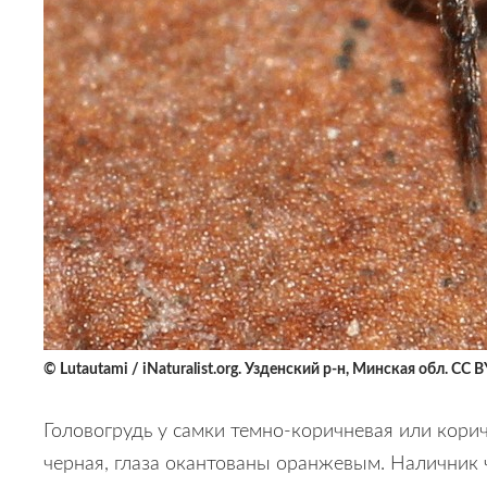
© Lutautami / iNaturalist.org. Узденский р-н, Минская обл. CC 
Головогрудь у самки темно-коричневая или кори
черная, глаза окантованы оранжевым. Наличник ч