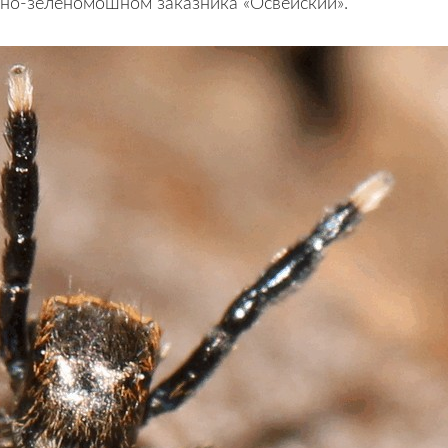
но-зеленомошном заказника «Освейский».