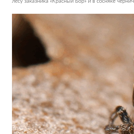
лесу заказника «Красный Бор» и
в
сосняке чернич