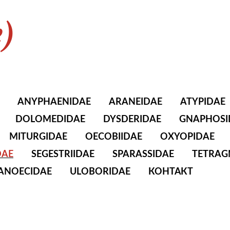
e)
ANYPHAENIDAE
ARANEIDAE
ATYPIDAE
DOLOMEDIDAE
DYSDERIDAE
GNAPHOSI
MITURGIDAE
OECOBIIDAE
OXYOPIDAE
DAE
SEGESTRIIDAE
SPARASSIDAE
TETRAG
TANOECIDAE
ULOBORIDAE
КОНТАКТ