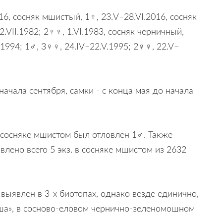
6, сосняк мшистый, 1♀, 23.V–28.VI.2016, сосняк
2.VII.1982; 2♀♀, 1.VI.1983, сосняк черничный,
.1994; 1♂, 3♀♀, 24.IV–22.V.1995; 2♀♀, 22.V–
ачала сентября, самки - с конца мая до начала
в сосняке мшистом был отловлен 1♂. Также
влено всего 5 экз. в сосняке мшистом из 2632
выявлен в 3-х биотопах, однако везде единично,
ьша», в сосново-еловом чернично-зеленомошном