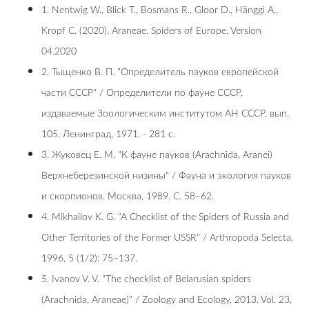
1. Nentwig W., Blick T., Bosmans R., Gloor D., Hänggi A.,
Kropf C. (2020). Araneae. Spiders of Europe. Version
04.2020
2. Тыщенко В. П. "Определитель пауков европейской
части СССР" / Определители по фауне СССР,
издаваемые Зоологическим институтом АН СССР, вып.
105. Ленинград, 1971. - 281 с.
3. Жуковец Е. М. "К фауне пауков (Arachnida, Aranei)
Верхнеберезинской низины" / Фауна и экология пауков
и скорпионов. Москва, 1989. С. 58–62.
4. Mikhailov K. G. "A Checklist of the Spiders of Russia and
Other Territories of the Former USSR" / Arthropoda Selecta,
1996, 5 (1/2): 75–137.
5. Ivanov V. V. "The checklist of Belarusian spiders
(Arachnida, Araneae)" / Zoology and Ecology, 2013. Vol. 23,