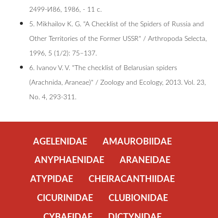
2499-И86, 1986, - 11 с.
5. Mikhailov K. G. "A Checklist of the Spiders of Russia and
Other Territories of the Former USSR" / Arthropoda Selecta,
1996, 5 (1/2): 75–137.
6. Ivanov V. V. "The checklist of Belarusian spiders
(Arachnida, Araneae)" / Zoology and Ecology, 2013. Vol. 23,
No. 4, 293-311.
AGELENIDAE
AMAUROBIIDAE
ANYPHAENIDAE
ARANEIDAE
ATYPIDAE
CHEIRACANTHIIDAE
CICURINIDAE
CLUBIONIDAE
CYBAEIDAE
DICTYNIDAE