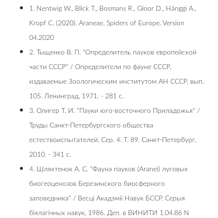
1. Nentwig W., Blick T., Bosmans R., Gloor D., Hänggi A.,
Kropf C. (2020). Araneae. Spiders of Europe. Version
04.2020
2. Тыщенко В. П. "Определитель пауков европейской
части СССР" / Определители по фауне СССР,
издаваемые Зоологическим институтом АН СССР, вып.
105. Ленинград, 1971. - 281 с.
3. Олигер Т. И. "Пауки юго-восточного Приладожья" /
Труды Санкт-Петербургского общества
естествоиспытателей. Сер. 4. Т. 89. Санкт-Петербург,
2010. - 341 с.
4. Шляхтенок А. С. "Фayнa пayкoв (Aranei) лyгoвыx
биoгeoцeнoзoв Бepeзинcкoгo биocфepнoгo
зaпoвeдникa" / Весці Акадэміі Навук БССР. Серыя
біялагічных навук, 1986. Деп. в ВИНИТИ 1.04.86 N