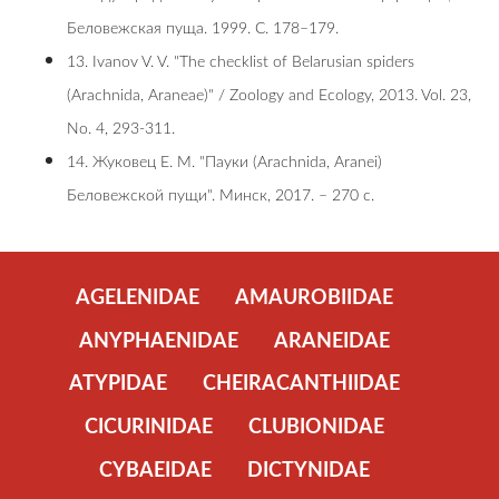
Беловежская пуща. 1999. С. 178–179.
13. Ivanov V. V. "The checklist of Belarusian spiders
(Arachnida, Araneae)" / Zoology and Ecology, 2013. Vol. 23,
No. 4, 293-311.
14. Жуковец Е. М. "Пауки (Arachnida, Aranei)
Беловежской пущи". Минск, 2017. – 270 c.
AGELENIDAE
AMAUROBIIDAE
ANYPHAENIDAE
ARANEIDAE
ATYPIDAE
CHEIRACANTHIIDAE
CICURINIDAE
CLUBIONIDAE
CYBAEIDAE
DICTYNIDAE