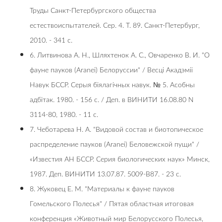
Труды Санкт-Петербургского общества
естествоиспытателей. Сер. 4. Т. 89. Санкт-Петербург,
2010. - 341 с.
6. Литвинова А. Н., Шляхтенок А. С., Овчаренко В. И. "О
фауне пауков (Aranei) Белоруссии" / Весці Акадэміі
Навук БССР. Серыя біялагічных навук. № 5. Асобны
адбітак. 1980. - 156 с. / Деп. в ВИНИТИ 16.08.80 N
3114-80, 1980. - 11 с.
7. Чеботарева Н. А. "Видовой состав и биотопическое
распределение пауков (Aranei) Беловежской пущи" /
«Известия АН БССР. Серия биологических наук» Минск,
1987. Деп. ВИНИТИ 13.07.87. 5009-В87. - 23 с.
8. Жуковец Е. М. "Maтepиaлы к фayнe пayкoв
Гoмeльcкoгo Пoлecья" / Пятая областная итоговая
конференция «Животный мир Белорусского Полесья,