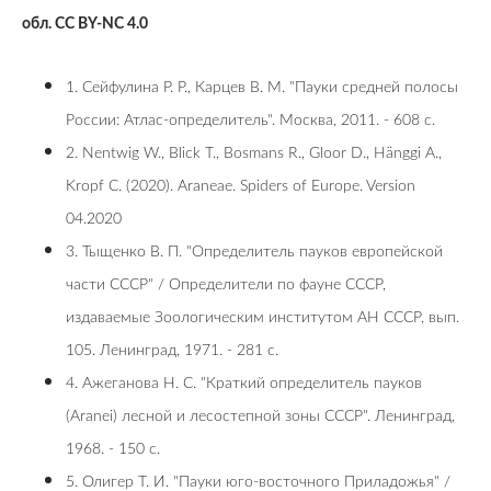
обл. CC BY-NC 4.0
1. Сейфулина Р. Р., Карцев В. М. "Пауки средней полосы
России: Атлас-определитель". Москва, 2011. - 608 с.
2. Nentwig W., Blick T., Bosmans R., Gloor D., Hänggi A.,
Kropf C. (2020). Araneae. Spiders of Europe. Version
04.2020
3. Тыщенко В. П. "Определитель пауков европейской
части СССР" / Определители по фауне СССР,
издаваемые Зоологическим институтом АН СССР, вып.
105. Ленинград, 1971. - 281 с.
4. Ажеганова Н. С. "Краткий определитель пауков
(Aranei) лесной и лесостепной зоны СССР". Ленинград,
1968. - 150 с.
5. Олигер Т. И. "Пауки юго-восточного Приладожья" /