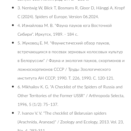
3. Nentwig W, Blick T, Bosmans R, Gloor D, Hänggi A, Kropf
C (2024). Spiders of Europe. Version 06.2024.
4. Измайлова М. В. "Фауна пауков юга Восточной
Сибири". Иркутск, 1989. - 184 с.
5. Жуковец Е. М. "Фаунистический обзор пауков,
встречающихся в посевах зерновых колосовых культур
в Белоруссии" / Фауна и экология пауков, скорпионов и
ложноскорпионов СССР / Труды Зоологического
института АН СССР, 1990. Т. 226, 1990. С. 120-121.
6. Mikhailov K. G. "A Checklist of the Spiders of Russia and
Other Territories of the Former USSR" / Arthropoda Selecta,
1996, 5 (1/2): 75–137.
7. Ivanov V. V. "The checklist of Belarusian spiders
(Arachnida, Araneae)" / Zoology and Ecology, 2013. Vol. 23,
No. 4, 293-311.