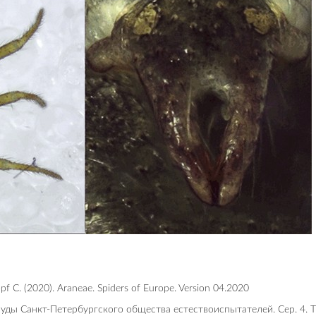
opf C. (2020). Araneae. Spiders of Europe. Version 04.2020
уды Санкт-Петербургского общества естествоиспытателей. Сер. 4. Т. 