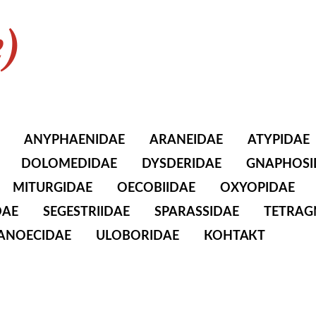
e)
ANYPHAENIDAE
ARANEIDAE
ATYPIDAE
DOLOMEDIDAE
DYSDERIDAE
GNAPHOSI
MITURGIDAE
OECOBIIDAE
OXYOPIDAE
DAE
SEGESTRIIDAE
SPARASSIDAE
TETRAG
TANOECIDAE
ULOBORIDAE
КОНТАКТ