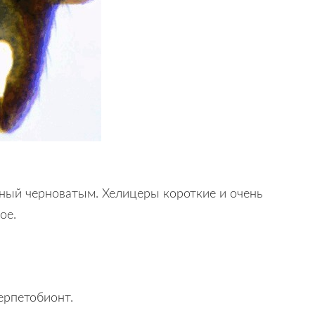
нный черноватым. Хелицеры короткие и очень
ое.
ерпетобионт.