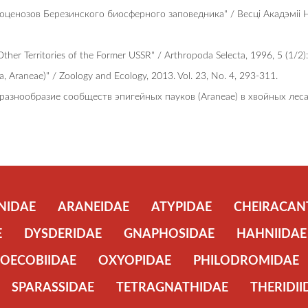
гeoцeнoзoв Бepeзинcкoгo биocфepнoгo зaпoвeдникa" / Весці Акадэміі
 Other Territories of the Former USSR" / Arthropoda Selecta, 1996, 5 (1/2
da, Araneae)" / Zoology and Ecology, 2013. Vol. 23, No. 4, 293-311.
вое разнообразие сообществ эпигейных пауков (Araneae) в хвойных ле
NIDAE
ARANEIDAE
ATYPIDAE
CHEIRACAN
E
DYSDERIDAE
GNAPHOSIDAE
HAHNIIDAE
OECOBIIDAE
OXYOPIDAE
PHILODROMIDAE
SPARASSIDAE
TETRAGNATHIDAE
THERIDII