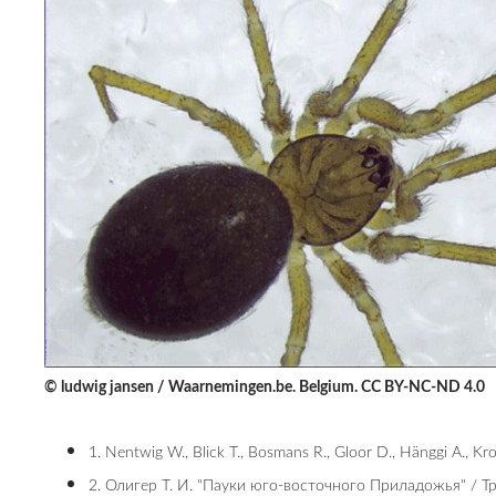
© ludwig jansen / Waarnemingen.be. Belgium. CC BY-NC-ND 4.0
1. Nentwig W., Blick T., Bosmans R., Gloor D., Hänggi A., Kr
2. Олигер Т. И. "Пауки юго-восточного Приладожья" / Тр