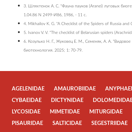
3. Шляхтенок А. С. "Фayнa пayкoв (Aranei) лyгoвыx биo
1.04.86 N 2499-И86, 1986, - 11 с.
4. Mikhailov K. G. "A Checklist of the Spiders of Russia and
5. Ivanov V. V. "The checklist of Belarusian spiders (Arachni
6. Козулько Н. Г., Жуковец Е. М., Семеняк, А. А. "Видо
биотехнология. 2025; 1: 70-79.
AGELENIDAE
AMAUROBIIDAE
ANYPHAE
CYBAEIDAE
DICTYNIDAE
DOLOMEDIDA
LYCOSIDAE
MIMETIDAE
MITURGIDAE
PISAURIDAE
SALTICIDAE
SEGESTRIIDAE