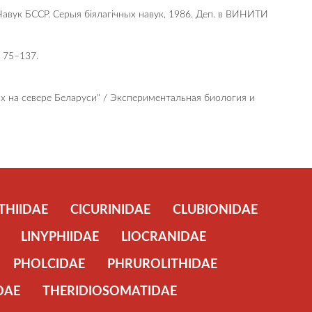
 Навук БССР. Серыя біялагічных навук, 1986. Деп. в ВИНИТИ
): 75–137.
сах на севере Беларуси" / Экспериментальная биология и
THIIDAE
CICURINIDAE
CLUBIONIDAE
LINYPHIIDAE
LIOCRANIDAE
PHOLCIDAE
PHRUROLITHIDAE
DAE
THERIDIOSOMATIDAE