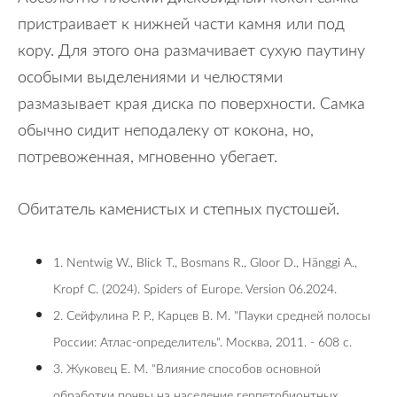
пристраивает к нижней части камня или под
кору. Для этого она размачивает сухую паутину
особыми выделениями и челюстями
размазывает края диска по поверхности. Самка
обычно сидит неподалеку от кокона, но,
потревоженная, мгновенно убегает.
Обитатель каменистых и степных пустошей.
1. Nentwig W., Blick T., Bosmans R., Gloor D., Hänggi A.,
Kropf C. (2024). Spiders of Europe. Version 06.2024.
2. Сейфулина Р. Р., Карцев В. М. "Пауки средней полосы
России: Атлас-определитель". Москва, 2011. - 608 с.
3. Жуковец Е. М. "Влияние способов основной
обработки почвы на население герпетобионтных