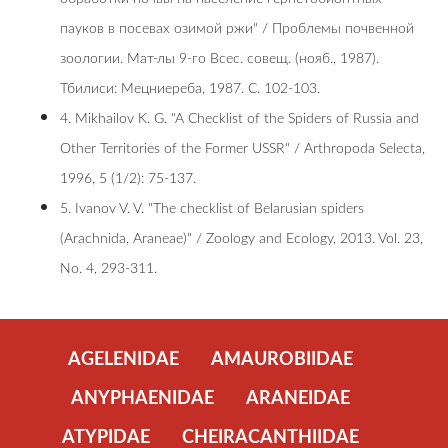
пауков в посевах озимой ржи" / Проблемы почвенной
зоологии. Мат-лы 9-го Всес. совещ. (нояб., 1987).
Тбилиси: Мецниереба, 1987. С. 102-103.
4. Mikhailov K. G. "A Checklist of the Spiders of Russia and
Other Territories of the Former USSR" / Arthropoda Selecta,
1996, 5 (1/2): 75-137.
5. Ivanov V. V. "The checklist of Belarusian spiders
(Arachnida, Araneae)" / Zoology and Ecology, 2013. Vol. 23,
No. 4, 293-311.
AGELENIDAE
AMAUROBIIDAE
ANYPHAENIDAE
ARANEIDAE
ATYPIDAE
CHEIRACANTHIIDAE