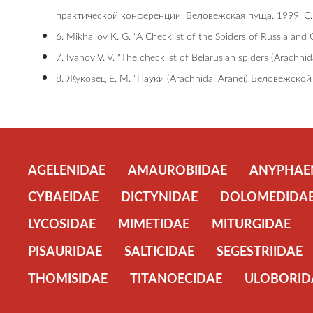
практической конференции, Беловежская пуща. 1999. С.
6. Mikhailov K. G. "A Checklist of the Spiders of Russia and
7. Ivanov V. V. "The checklist of Belarusian spiders (Arachni
8. Жуковец Е. М. "Пауки (Arachnida, Aranei) Беловежской
AGELENIDAE
AMAUROBIIDAE
ANYPHAE
CYBAEIDAE
DICTYNIDAE
DOLOMEDIDA
LYCOSIDAE
MIMETIDAE
MITURGIDAE
PISAURIDAE
SALTICIDAE
SEGESTRIIDAE
THOMISIDAE
TITANOECIDAE
ULOBORID