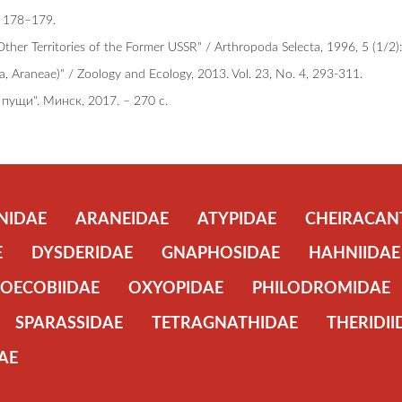
 178–179.
 Other Territories of the Former USSR" / Arthropoda Selecta, 1996, 5 (1/2
da, Araneae)" / Zoology and Ecology, 2013. Vol. 23, No. 4, 293-311.
 пущи". Минск, 2017. – 270 c.
NIDAE
ARANEIDAE
ATYPIDAE
CHEIRACAN
E
DYSDERIDAE
GNAPHOSIDAE
HAHNIIDAE
OECOBIIDAE
OXYOPIDAE
PHILODROMIDAE
SPARASSIDAE
TETRAGNATHIDAE
THERIDII
AE