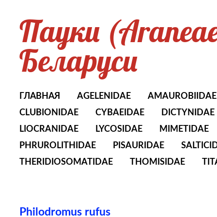
Пауки (Aranea
Беларуси
ГЛАВНАЯ
AGELENIDAE
AMAUROBIIDAE
CLUBIONIDAE
CYBAEIDAE
DICTYNIDAE
LIOCRANIDAE
LYCOSIDAE
MIMETIDAE
PHRUROLITHIDAE
PISAURIDAE
SALTICI
THERIDIOSOMATIDAE
THOMISIDAE
TI
Philodromus rufus