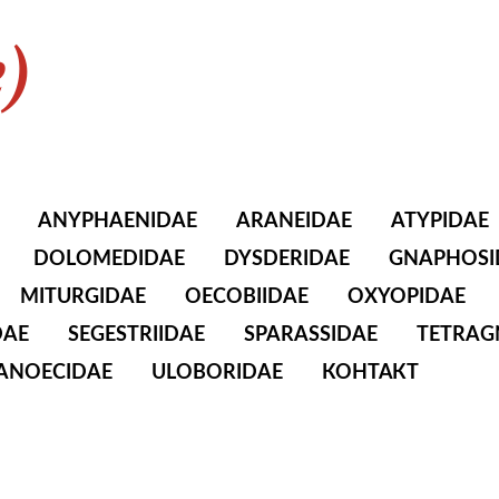
e)
ANYPHAENIDAE
ARANEIDAE
ATYPIDAE
DOLOMEDIDAE
DYSDERIDAE
GNAPHOSI
MITURGIDAE
OECOBIIDAE
OXYOPIDAE
DAE
SEGESTRIIDAE
SPARASSIDAE
TETRAG
TANOECIDAE
ULOBORIDAE
КОНТАКТ