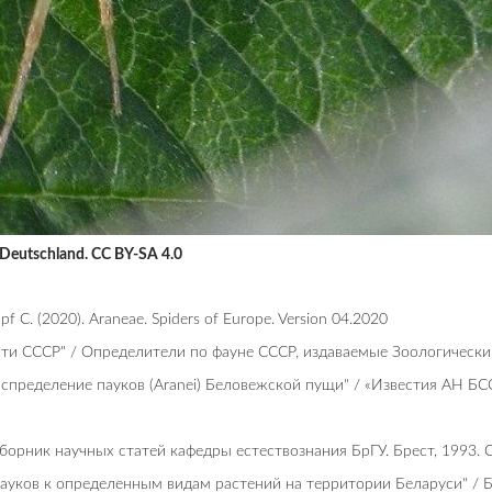
 Deutschland. CC BY-SA 4.0
opf C. (2020). Araneae. Spiders of Europe. Version 04.2020
сти СССР" / Определители по фауне СССР, издаваемые Зоологическим
распределение пауков (Aranei) Беловежской пущи" / «Известия АН Б
Сборник научных статей кафедры естествознания БрГУ. Брест, 1993. С
 пауков к определенным видам растений на территории Беларуси" 