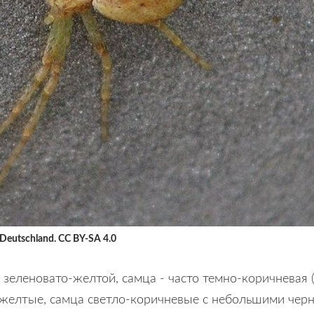
 Deutschland. CC BY-SA 4.0
 зеленовато-желтой, самца - часто темно-коричневая 
желтые, самца светло-коричневые с небольшими черн