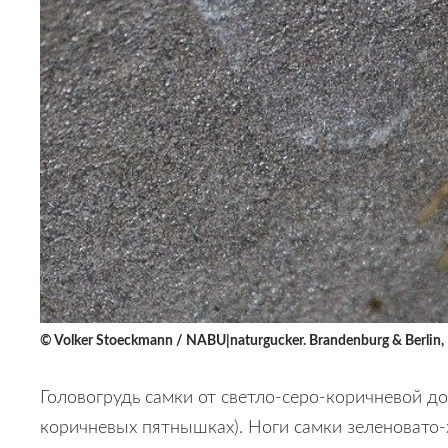
© Volker Stoeckmann / NABU|naturgucker. Brandenburg & Berlin,
Головогрудь самки от светло-серо-коричневой до
коричневых пятнышках). Ноги самки зеленовато-