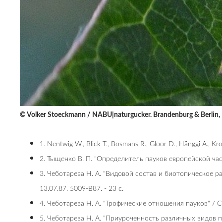
© Volker Stoeckmann / NABU|naturgucker. Brandenburg & Berlin,
1. Nentwig W., Blick T., Bosmans R., Gloor D., Hänggi A., Kr
2. Тыщенко В. П. "Определитель пауков европейской ча
3. Чеботарева Н. А. "Видовой состав и биотопическое 
13.07.87. 5009-В87. - 23 с.
4. Чеботарева Н. А. "Трофические отношения пауков" / 
5. Чеботарева Н. А. "Приуроченность различных видов