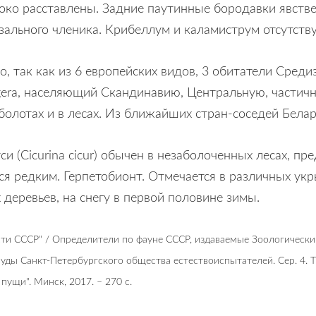
око расставлены. Задние паутинные бородавки явств
льного членика. Крибеллум и каламиструм отсутствую
, так как из 6 европейских видов, 3 обитатели Средиз
cigera, населяющий Скандинавию, Центральную, части
, болотах и в лесах. Из ближайших стран-соседей Бела
и (Cicurina cicur) обычен в незаболоченных лесах, п
я редким. Герпетобионт. Отмечается в различных укры
 деревьев, на снегу в первой половине зимы.
сти СССР" / Определители по фауне СССР, издаваемые Зоологическим
уды Санкт-Петербургского общества естествоиспытателей. Сер. 4. Т. 
 пущи". Минск, 2017. – 270 c.