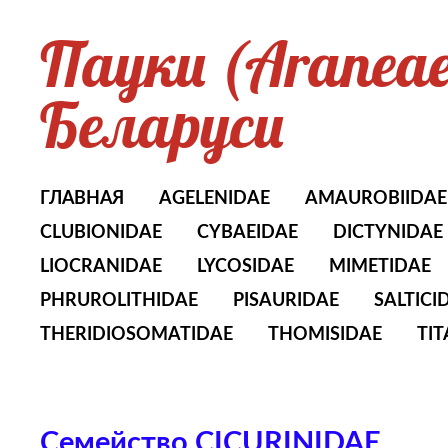
Пауки (Aranea
Беларуси
ГЛАВНАЯ
AGELENIDAE
AMAUROBIIDAE
CLUBIONIDAE
CYBAEIDAE
DICTYNIDAE
LIOCRANIDAE
LYCOSIDAE
MIMETIDAE
PHRUROLITHIDAE
PISAURIDAE
SALTICI
THERIDIOSOMATIDAE
THOMISIDAE
TI
Семейство CICURINIDAE