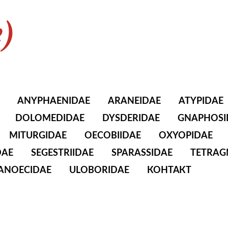
e)
ANYPHAENIDAE
ARANEIDAE
ATYPIDAE
DOLOMEDIDAE
DYSDERIDAE
GNAPHOSI
MITURGIDAE
OECOBIIDAE
OXYOPIDAE
DAE
SEGESTRIIDAE
SPARASSIDAE
TETRAG
TANOECIDAE
ULOBORIDAE
КОНТАКТ