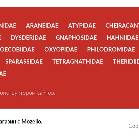
NIDAE
ARANEIDAE
ATYPIDAE
CHEIRACAN
E
DYSDERIDAE
GNAPHOSIDAE
HAHNIIDAE
OECOBIIDAE
OXYOPIDAE
PHILODROMIDAE
SPARASSIDAE
TETRAGNATHIDAE
THERIDII
AE
онструктором сайтов.
газин с Mozello.
Соо