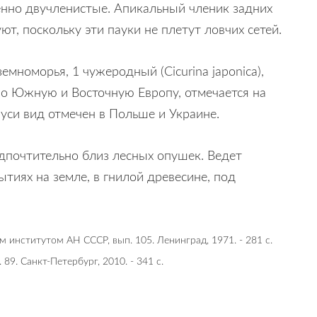
енно двучленистые. Апикальный членик задних
т, поскольку эти пауки не плетут ловчих сетей.
емноморья, 1 чужеродный (Cicurina japonica),
чно Южную и Восточную Европу, отмечается на
руси вид отмечен в Польше и Украине.
редпочтительно близ лесных опушек. Ведет
тиях на земле, в гнилой древесине, под
 институтом АН СССР, вып. 105. Ленинград, 1971. - 281 с.
89. Санкт-Петербург, 2010. - 341 с.