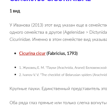
1 вид
У Иванова (2013) этот вид указан еще в семейст
одного семейства в другое (Agelenidae > Dictynida
Cicurinidae. Именно в этом семействе вид указы
Cicurina cicur
(Fabricius, 1793)
1. Жуковец Е. М. "Пауки (Arachnida, Aranei) Беловежской
2. Ivanov V. V. "The checklist of Belarusian spiders (Arachni
Крупные пауки. Единственный представитель этого
Оба ряда глаз прямые или только слегка вогнут