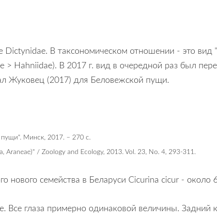
ве Dictynidae. В таксономическом отношении - это вид
e > Hahniidae). В 2017 г. вид в очередной раз был пере
вал Жуковец (2017) для Беловежской пущи.
 пущи". Минск, 2017. – 270 c.
da, Araneae)" / Zoology and Ecology, 2013. Vol. 23, No. 4, 293-311.
 нового семейства в Беларуси Cicurina cicur - около 
ые. Все глаза примерно одинаковой величины. Задний 