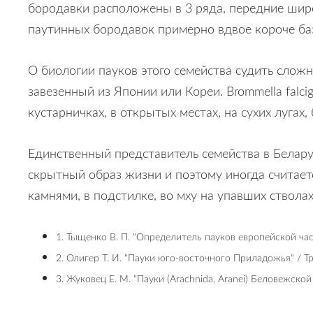
бородавки расположены в 3 ряда, передние шир
паутинных бородавок примерно вдвое короче база
О биологии пауков этого семейства судить сложно
завезенный из Японии или Кореи. Brommella fal
кустарничках, в открытых местах, на сухих лугах
Единственный представитель семейства в Беларус
скрытный образ жизни и поэтому иногда считаетс
камнями, в подстилке, во мху на упавших стволах
1. Тыщенко В. П. "Определитель пауков европейской ча
2. Олигер Т. И. "Пауки юго-восточного Приладожья" / Тр
3. Жуковец Е. М. "Пауки (Arachnida, Aranei) Беловежской