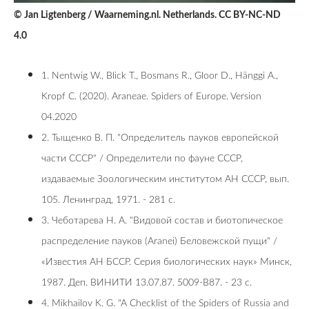
© Jan Ligtenberg / Waarneming.nl. Netherlands. CC BY-NC-ND
4.0
1. Nentwig W., Blick T., Bosmans R., Gloor D., Hänggi A.,
Kropf C. (2020). Araneae. Spiders of Europe. Version
04.2020
2. Тыщенко В. П. "Определитель пауков европейской
части СССР" / Определители по фауне СССР,
издаваемые Зоологическим институтом АН СССР, вып.
105. Ленинград, 1971. - 281 с.
3. Чеботарева Н. А. "Видовой состав и биотопическое
распределение пауков (Aranei) Беловежской пущи" /
«Известия АН БССР. Серия биологических наук» Минск,
1987. Деп. ВИНИТИ 13.07.87. 5009-В87. - 23 с.
4. Mikhailov K. G. "A Checklist of the Spiders of Russia and