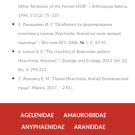
Other Territories of the Former USSR" / Arthropoda Selecta,
1996, 5 (1/2): 75–137.
5. Лукашевич И. Г. "Особенности формирования
комплекса пауков (Arachnida: Aranei) на поле яровой
пшеницы" / Вестник БГУ. 2006. № 1. С. 43-47.
6. Ivanov V. V. "The checklist of Belarusian spiders
(Arachnida, Araneae)" / Zoology and Ecology, 2013. Vol. 23,
No. 4, 293-311.
7. Жуковец Е. М. "Пауки (Arachnida, Aranei) Беловежской
пущи". Минск, 2017. – 270 c.
AGELENIDAE
AMAUROBIIDAE
ANYPHAENIDAE
ARANEIDAE