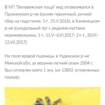
В НП "Беловежская пуща" вид отлавливался в
Пружанском р-не (сосняк черничный, ручной
сбор на подстилке, 1♂, 25.V.2016), в Каменецком
р-не (суходольный луг с редкими кустами
можжевельника, 1♂, 11.V–6.VI.2017; 2♀♀, 20.VI–
12.VII.2017).
На поле яровой пшеницы в Узденском р-не
Минской обл. за весенне-летний сезон 2004 г.
был отловлен всего 1 экз. (из 13852 отловленных
пауков).