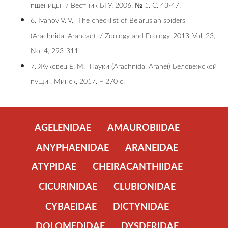
пшеницы" / Вестник БГУ. 2006. № 1. С. 43-47.
6. Ivanov V. V. "The checklist of Belarusian spiders
(Arachnida, Araneae)" / Zoology and Ecology, 2013. Vol. 23,
No. 4, 293-311.
7. Жуковец Е. М. "Пауки (Arachnida, Aranei) Беловежской
пущи". Минск, 2017. – 270 c.
AGELENIDAE
AMAUROBIIDAE
ANYPHAENIDAE
ARANEIDAE
ATYPIDAE
CHEIRACANTHIIDAE
CICURINIDAE
CLUBIONIDAE
CYBAEIDAE
DICTYNIDAE
DOLOMEDIDAE
DYSDERIDAE