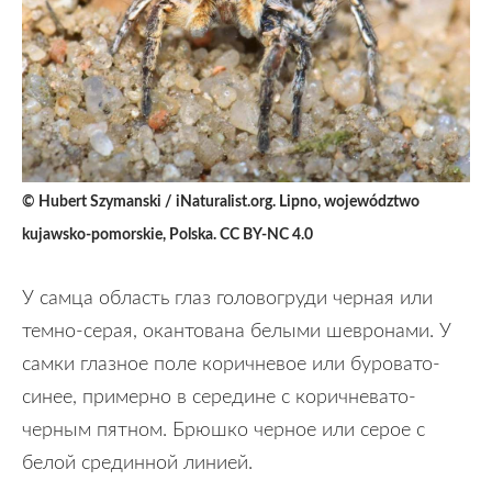
© Hubert Szymanski / iNaturalist.org. Lipno, województwo
kujawsko-pomorskie, Polska. CC BY-NC 4.0
У самца область глаз головогруди черная или
темно-серая, окантована белыми шевронами. У
самки глазное поле коричневое или буровато-
синее, примерно в середине с коричневато-
черным пятном. Брюшко черное или серое с
белой срединной линией.