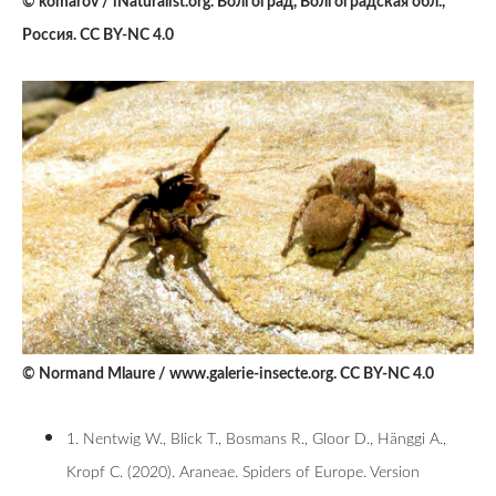
© komarov / iNaturalist.org. Волгоград, Волгоградская обл.,
Россия. CC BY-NC 4.0
© Normand Mlaure / www.galerie-insecte.org. CC BY-NC 4.0
1. Nentwig W., Blick T., Bosmans R., Gloor D., Hänggi A.,
Kropf C. (2020). Araneae. Spiders of Europe. Version