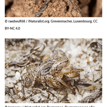
© raedwulf68 / iNaturalist.org. Grevenmacher, Luxembourg. CC
BY-NC 4.0